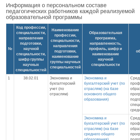
Информация о персональном составе
педагогических работников каждой реализуемой
образовательной программы
Код профессии,
Наименование
специальности,
Образовательная
профессии,
направления
программа,
специальности,
подготовки,
направленность,
направления
№
научной
профиль, шифр и
подготовки,
о
специальности,
наименование
наименование
шифр группы
научной
группы научных
научных
специальности
специальностей
специальностей
1
38.02.01
Экономика и
Экономика и
Сред
бухгалтерский
бухгалтерский учет (по
проф
учет (по
отраслям) (на базе
обра
отраслям)
основного общего
прог
образования)
подг
спец
сред
Экономика и
Сред
бухгалтерский учет (по
проф
отраслям) (на базе
обра
среднего общего
прог
образования)
подг