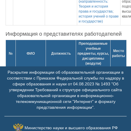
(направленность:
обра
Теория и история
подго
права и государства;
высш
история учений о праве
квал
и государстве)
Информация о представителях работодателей
Преподаваемые
учебные
Место
№
ФИО
Должность
предметы, курсы,
работы
дисциплины
(модули)
1
Гараева Гелюса
зам.декана
Раскрытие информации об образовательной организации в
Хадиевна
соответствии с Приказом Федеральной службы по надзору в
2
сфере образования и науки от 04.08.2023 № 1493 "Об
Каюмова Диана
профессор
Показать
Фердинандовна
утверждении Требований к структуре официального сайта
образовательной организации в информационно-
3
Мустафина
декан
телекоммуникационной сети "Интернет" и формату
Ляйсан
Ренатовна
представления информации".
4
Пономарева
Президент
Людмила
Васильевна
Министерство науки и высшего образования РФ