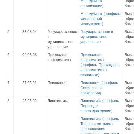
Менеджмент
обра
организации)
бака
Менеджмент (профиль:
Выс
Финансовый
обра
менеджмент)
бака
5
38.03.04
Государственное
Государственное и
Выс
и
муниципальное
обра
муниципальное
управление
бака
управление
6
09.03.03
Прикладная
Прикладная
Выс
информатика
информатика
обра
(профиль: Прикладная
бака
информатика в
экономике)
7
37.03.01
Психология
Психология (профиль:
Выс
Социальная
обра
психология)
бака
8
45.03.02
Лингвистика
Лингвистика (профиль:
Выс
Перевод и
обра
переводоведение)
бака
Лингвистика (профиль:
Выс
Теория и методика
обра
преподавания
бака