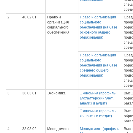
спец
сред
2
40.02.01
Право и
Право и организация
Сред
организация
социального
проф
социального
обеспечения (на базе
обра
обеспечения
основного общего
прог
образования)
подг
спец
сред
Право и организация
Сред
социального
проф
обеспечения (на базе
обра
среднего общего
прог
образования)
подг
спец
сред
3
38.03.01
Экономика
Экономика (профиль:
Выс
Бухгалтерский учет,
обра
анализ и аудит)
бака
Экономика (профиль:
Выс
Финансы и кредит)
обра
бака
4
38.03.02
Менеджмент
Менеджмент (профиль:
Выс