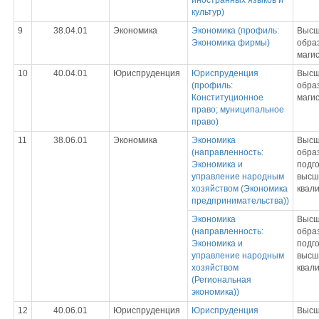
иностранных языков и
культур)
9
38.04.01
Экономика
Экономика (профиль:
Выс
Экономика фирмы)
обра
маги
10
40.04.01
Юриспруденция
Юриспруденция
Выс
(профиль:
обра
Конституционное
маги
право; муниципальное
право)
11
38.06.01
Экономика
Экономика
Выс
(направленность:
обра
Экономика и
подго
управление народным
высш
хозяйством (Экономика
квал
предпринимательства))
Экономика
Выс
(направленность:
обра
Экономика и
подго
управление народным
высш
хозяйством
квал
(Региональная
экономика))
12
40.06.01
Юриспруденция
Юриспруденция
Выс