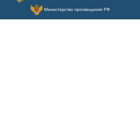
5
Яхина Зульфия
Ректор, доцент
Показать
Шамильевна
Министерство просвещения РФ