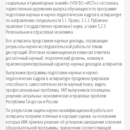
социальных и гуманитарных знаний» (ЧОУ ВО «ИСГЗ») состоялась
торжественная церемония выпуска обучающихся по программе
подготовки научных и научно-педагогических кадров в аспирантуре
по направлению специальности 5.1. Право, 5.1.2. Публично-
правовые (государственно-правовые) науки, а также 5.2.3.
Региональная и отраслевая экономика.
Все аспиранты представили научные доклады, отражающие
результаты научно-исследовательской работы по темам
диссертаций. Итоговая экзаменационная комиссия отметила
достаточный научный, теоретический уровень, новизну и
практикоориентированный характер научных докладов аспирантов.
Выпускники программы подготовки научных и научно-
педагогических кадров в аспирантуре продемонстрировали
способность самостоятельно вести научный поиск, видеть
профессиональные проблемы. НКР выпускников посвящены
решению актуальных экономических и правовых проблем
Республики Татарстан и России.
По результатам защиты научно-квалификационной работы все
аспиранты получили отличные и хорошие оценки, на основании
которых ИАК приняла решение об успешном завершении освоения
образовательной программы, присвоении соответствующей