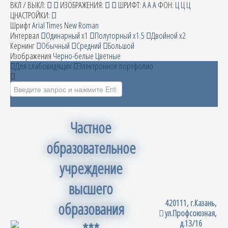
ВКЛ / ВЫКЛ:
ИЗОБРАЖЕНИЯ:
ШРИФТ:
A
A
A
ФОН:
Ц
Ц
Ц
Ц
НАСТРОЙКИ:
Шрифт
Arial
Times New Roman
Интервал
Одинарный х1
Полуторный х1.5
Двойной х2
Кернинг
Обычный
Средний
Большой
Изображения
Черно-белые
Цветные
Для слабовидящих
Электронное портфолио
Искать...
Частное
образовательное
учреждение
высшего
420111, г.Казань,
образования
ул.Профсоюзная,
д.13/16