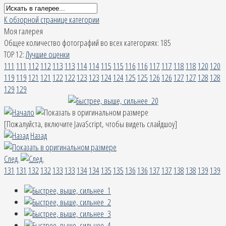
К обзорной странице категории
Моя галерея
Общее количество фотографий во всех категориях: 185
TOP 12:
Лучшие оценки
111
111
112
112
113
113
114
114
115
115
116
116
117
117
118
118
120
120
119
119
121
121
122
122
123
123
124
124
125
125
126
126
127
127
128
128
129
129
[Пожалуйста, включите JavaScript, чтобы видеть слайдшоу]
Назад
След.
131
131
132
132
133
133
134
134
135
135
136
136
137
137
138
138
139
139