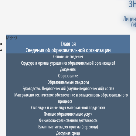
З
Лицен
04
МЕНЮ
Главная
Сведения об образовательной организации
Основные сведения
Структура и органы управления образовательной организацией
Документы
Образование
Образовательные стандарты
Руководство. Педагогический (научно-педагогический) состав
Материально-техническое обеспечение и оснащенность образовательного
процесса
Стипендии и иные виды материальной поддержки
Платные образовательные услуги
Финансово-хозяйственная деятельность
Вакантные места для приема (перевода)
Доступная среда