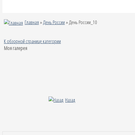
Главная
»
День России
» День России_10
К обзорной странице категории
Моя галерея
Назад