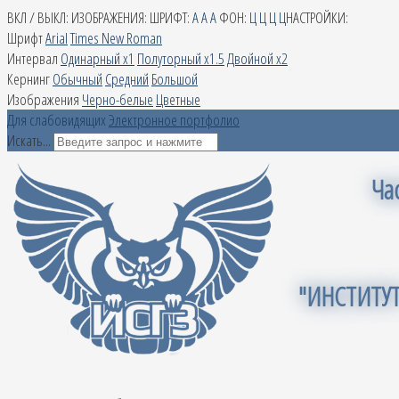
ВКЛ / ВЫКЛ:
ИЗОБРАЖЕНИЯ:
ШРИФТ:
A
A
A
ФОН:
Ц
Ц
Ц
Ц
НАСТРОЙКИ:
Шрифт
Arial
Times New Roman
Интервал
Одинарный х1
Полуторный х1.5
Двойной х2
Кернинг
Обычный
Средний
Большой
Изображения
Черно-белые
Цветные
Для слабовидящих
Электронное портфолио
Искать...
Ча
"ИНСТИТУ