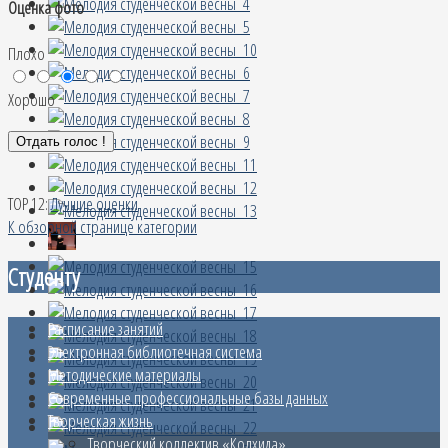
Оценка фото
Плохо
Хорошо
TOP 12:
Лучшие оценки
К обзорной странице категории
Студенту
Расписание занятий
Электронная библиотечная система
Методические материалы
Современные профессиональные базы данных
Творческая жизнь
Творческий коллектив «Колхида»