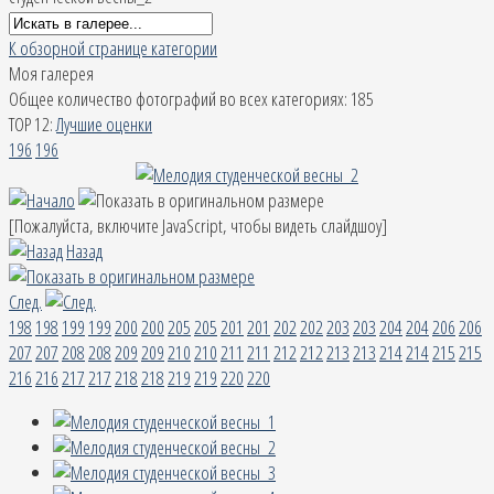
К обзорной странице категории
Моя галерея
Общее количество фотографий во всех категориях: 185
TOP 12:
Лучшие оценки
196
196
[Пожалуйста, включите JavaScript, чтобы видеть слайдшоу]
Назад
След.
198
198
199
199
200
200
205
205
201
201
202
202
203
203
204
204
206
206
207
207
208
208
209
209
210
210
211
211
212
212
213
213
214
214
215
215
216
216
217
217
218
218
219
219
220
220