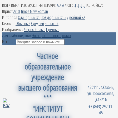
ВКЛ / ВЫКЛ:
ИЗОБРАЖЕНИЯ:
ШРИФТ:
A
A
A
ФОН:
Ц
Ц
Ц
Ц
НАСТРОЙКИ:
Шрифт
Arial
Times New Roman
Интервал
Одинарный х1
Полуторный х1.5
Двойной х2
Кернинг
Обычный
Средний
Большой
Изображения
Черно-белые
Цветные
Для слабовидящих
Электронное портфолио
Искать...
Частное
образовательное
учреждение
высшего образования
420111, г.Казань,
ул.Профсоюзная,
***
д.13/16
"ИНСТИТУТ
+7 (843) 292-11-
45