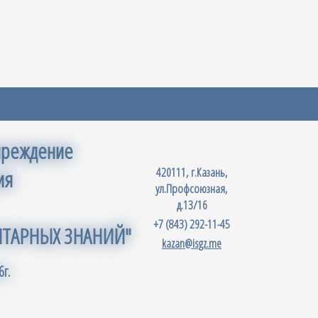
чреждение
420111, г.Казань,
ия
ул.Профсоюзная,
д.13/16
+7 (843) 292-11-45
ИТАРНЫХ ЗНАНИЙ"
kazan@isgz.me
г.