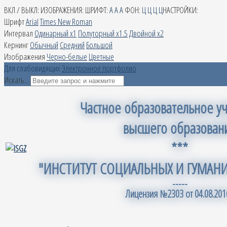
ВКЛ / ВЫКЛ:
ИЗОБРАЖЕНИЯ:
ШРИФТ:
A
A
A
ФОН:
Ц
Ц
Ц
Ц
НАСТРОЙКИ:
Шрифт
Arial
Times New Roman
Интервал
Одинарный х1
Полуторный х1.5
Двойной х2
Кернинг
Обычный
Средний
Большой
Изображения
Черно-белые
Цветные
Для слабовидящих
Электронное портфолио
Искать...
Частное образовательное у
высшего образован
***
"ИНСТИТУТ СОЦИАЛЬНЫХ И ГУМАН
-----
Лицензия №2303 от 04.08.2016