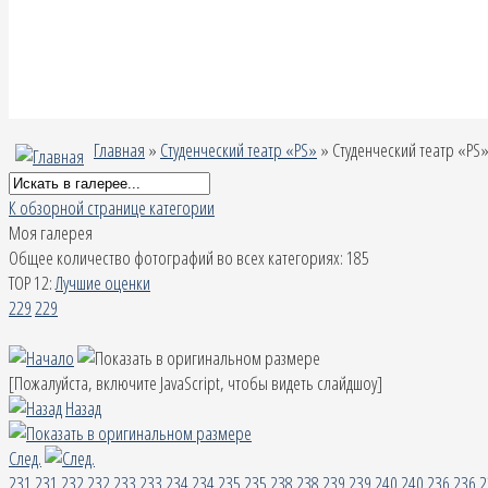
Главная
»
Студенческий театр «PS»
» Студенческий театр «PS
К обзорной странице категории
Моя галерея
Общее количество фотографий во всех категориях: 185
TOP 12:
Лучшие оценки
229
229
[Пожалуйста, включите JavaScript, чтобы видеть слайдшоу]
Назад
След.
231
231
232
232
233
233
234
234
235
235
238
238
239
239
240
240
236
236
2