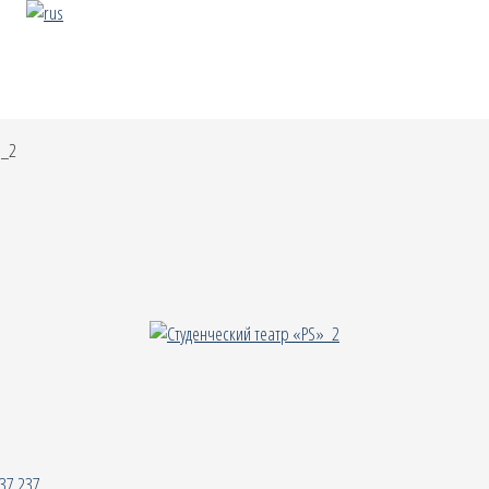
»_2
37
237