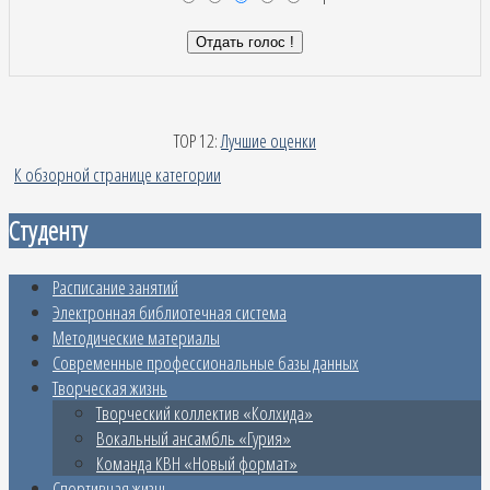
TOP 12:
Лучшие оценки
К обзорной странице категории
Студенту
Расписание занятий
Электронная библиотечная система
Методические материалы
Современные профессиональные базы данных
Творческая жизнь
Творческий коллектив «Колхида»
Вокальный ансамбль «Гурия»
Команда КВН «Новый формат»
Спортивная жизнь