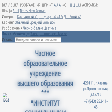
ВКЛ / ВЫКЛ:
ИЗОБРАЖЕНИЯ:
ШРИФТ:
A
A
A
ФОН:
Ц
Ц
Ц
Ц
НАСТРОЙКИ:
Шрифт
Arial
Times New Roman
Интервал
Одинарный х1
Полуторный х1.5
Двойной х2
Кернинг
Обычный
Средний
Большой
Изображения
Черно-белые
Цветные
Для слабовидящих
Электронное портфолио
Искать...
Частное
образовательное
учреждение
высшего образования
420111, г.Казань,
ул.Профсоюзная,
***
д.13/16
"ИНСТИТУТ
+7 (843) 292-11-
45