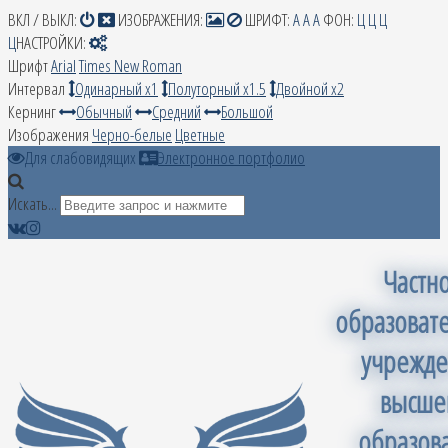
ВКЛ / ВЫКЛ:
ИЗОБРАЖЕНИЯ:
ШРИФТ:
A
A
A
ФОН:
Ц
Ц
Ц
Ц
НАСТРОЙКИ:
Шрифт
Arial
Times New Roman
Интервал
Одинарный х1
Полуторный х1.5
Двойной х2
Кернинг
Обычный
Средний
Большой
Изображения
Черно-белые
Цветные
Для слабовидящих
Электронное портфолио
Искать...
Частн
образоват
учрежде
высше
образов