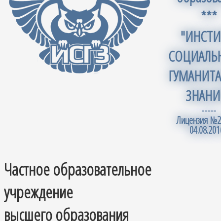
***
"ИНСТИ
СОЦИАЛЬ
ГУМАНИТ
ЗНАНИ
-----
Лицензия №2
04.08.201
Частное образовательное
учреждение
высшего образования