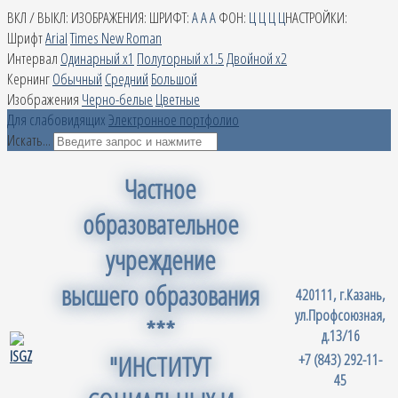
ВКЛ / ВЫКЛ:
ИЗОБРАЖЕНИЯ:
ШРИФТ:
A
A
A
ФОН:
Ц
Ц
Ц
Ц
НАСТРОЙКИ:
Шрифт
Arial
Times New Roman
Интервал
Одинарный х1
Полуторный х1.5
Двойной х2
Кернинг
Обычный
Средний
Большой
Изображения
Черно-белые
Цветные
Для слабовидящих
Электронное портфолио
Искать...
Частное
образовательное
учреждение
высшего образования
420111, г.Казань,
ул.Профсоюзная,
***
д.13/16
"ИНСТИТУТ
+7 (843) 292-11-
45