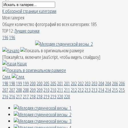
К обзорной странице категории
Моя галерея
Общее количество фотографий во всех категориях: 185
TOP 12:
Лучшие оценки
196
196
[Пожалуйста, включите JavaScript, чтобы видеть слайдшоу]
Назад
След.
198
198
199
199
200
200
205
205
201
201
202
202
203
203
204
204
206
206
207
207
208
208
209
209
210
210
211
211
212
212
213
213
214
214
215
215
216
216
217
217
218
218
219
219
220
220